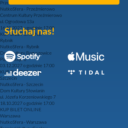
Przeźmierowo k. Poznania
NutkoSfera - Przeźmierowo
Centrum Kultury Przeźmierowo
ul. Ogrodowa 13a
16.10.2027 o godzinie 17:00
Słuchaj nas!
KUP BILET ONLINE
Rybnik
NutkoSfera - Rybnik
Dom Kultury Boguszowice
Plac Pokoju 1
03.12.2027 o godzinie 17:00
KUP BILET ONLINE
Szczecin
NutkoSfera - Szczecin
Dom Kultury Słowianin
ul. Józefa Korzeniowskiego 7
18.10.2027 o godzinie 17:00
KUP BILET ONLINE
Warszawa
NutkoSfera - Warszawa