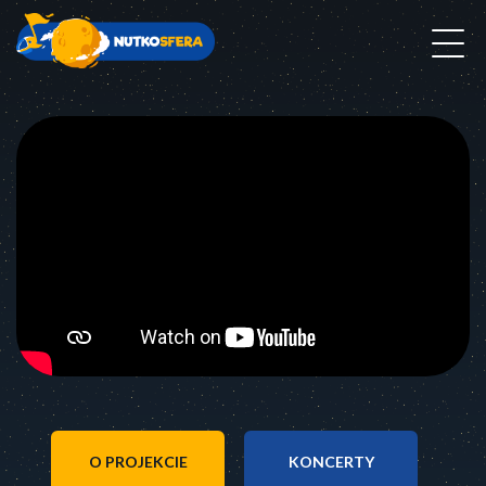
START
O PROJEKCIE
KONCERTY
SŁUCHAJ NAS
KONTAKT
NEWSLETTER
O PROJEKCIE
KONCERTY