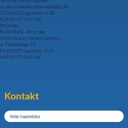
Terminal Kultury Gocław
ul. Jana Nowaka-Jeziorańskiego 24
17.09.2027 o godzinie 17:00
KUP BILET ONLINE
Wrocław
NutkoSfera - Wrocław
Strefa Kultury Impart Centrum
ul. Piłsudskiego 19
06.12.2027 o godzinie 17:00
KUP BILET ONLINE
Kontakt