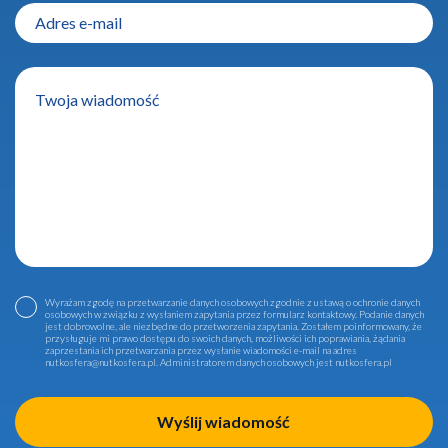
Wyrażam zgodę na przetwarzanie danych osobowych zgodnie z ustawą o ochronie danych
osobowych w związku z wysłaniem zapytania przez formularz kontaktowy. Podanie danych
jest dobrowolne, ale niezbędne do przetworzenia zapytania. Zostałem poinformowany, że
przysługuje mi prawo dostępu do swoich danych, możliwości ich poprawiania, żądania
zaprzestania ich przetwarzania przez wysłanie wiadomości e-mail na adres
nutkosfera@nutkosfera.pl. Administratorem danych osobowych jest nutkosfera.pl