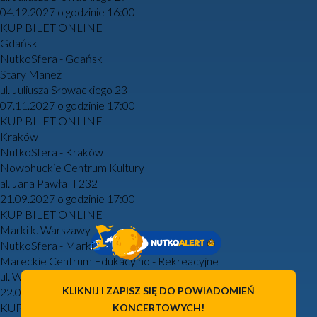
04.12.2027 o godzinie 16:00
KUP BILET ONLINE
Gdańsk
NutkoSfera - Gdańsk
Stary Maneż
ul. Juliusza Słowackiego 23
07.11.2027 o godzinie 17:00
KUP BILET ONLINE
Kraków
NutkoSfera - Kraków
Nowohuckie Centrum Kultury
al. Jana Pawła II 232
21.09.2027 o godzinie 17:00
KUP BILET ONLINE
Marki k. Warszawy
NutkoSfera - Marki
Mareckie Centrum Edukacyjno - Rekreacyjne
ul. Wspólna 40
KLIKNIJ I ZAPISZ SIĘ DO POWIADOMIEŃ
22.09.2027 o godzinie 17:00
KUP BILET ONLINE
KONCERTOWYCH!