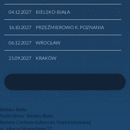
04.12.2027
BIELSKO-BIAŁA
16.10.2027
PRZEŹMIEROWO K. POZNANIA
06.12.2027
WROCŁAW
21.09.2027
KRAKÓW
17.09.2027
WARSZAWA
18.10.2027
SZCZECIN
Bielsko-Biała
NutkoSfera - Bielsko-Biała
Bielskie Centrum Kultury im. Marii Koterbskiej
ul. Juliusza Słowackiego 27